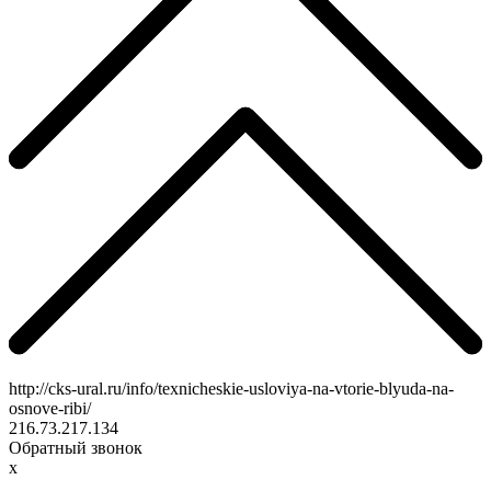
http://cks-ural.ru/info/texnicheskie-usloviya-na-vtorie-blyuda-na-
osnove-ribi/
216.73.217.134
Обратный звонок
x