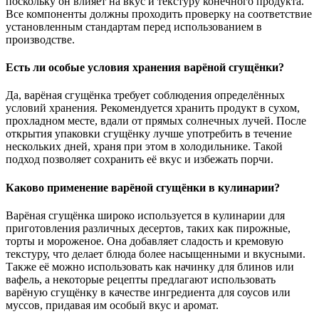
поскольку он влияет на вкус и текстуру конечного продукта.
Все компоненты должны проходить проверку на соответствие
установленным стандартам перед использованием в
производстве.
Есть ли особые условия хранения варёной сгущёнки?
Да, варёная сгущёнка требует соблюдения определённых
условий хранения. Рекомендуется хранить продукт в сухом,
прохладном месте, вдали от прямых солнечных лучей. После
открытия упаковки сгущёнку лучше употребить в течение
нескольких дней, храня при этом в холодильнике. Такой
подход позволяет сохранить её вкус и избежать порчи.
Каково применение варёной сгущёнки в кулинарии?
Варёная сгущёнка широко используется в кулинарии для
приготовления различных десертов, таких как пирожные,
торты и мороженое. Она добавляет сладость и кремовую
текстуру, что делает блюда более насыщенными и вкусными.
Также её можно использовать как начинку для блинов или
вафель, а некоторые рецепты предлагают использовать
варёную сгущёнку в качестве ингредиента для соусов или
муссов, придавая им особый вкус и аромат.