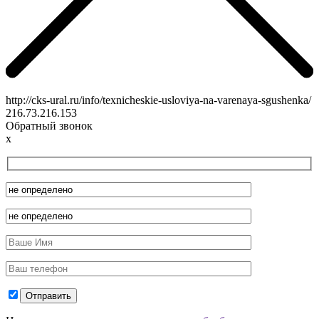
http://cks-ural.ru/info/texnicheskie-usloviya-na-varenaya-sgushenka/
216.73.216.153
Обратный звонок
x