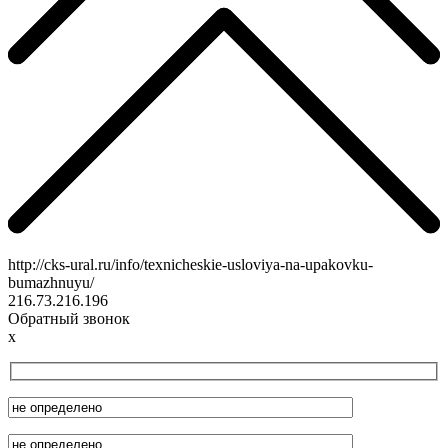
http://cks-ural.ru/info/texnicheskie-usloviya-na-upakovku-
bumazhnuyu/
216.73.216.196
Обратный звонок
x