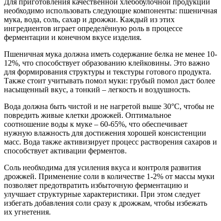
Для приготовления качественной хлебобулочной продукции
необходимо использовать следующие компоненты: пшеничная
мука, вода, соль, сахар и дрожжи. Каждый из этих
ингредиентов играет определённую роль в процессе
ферментации и конечном вкусе изделия.
Пшеничная мука должна иметь содержание белка не менее 10-
12%, что способствует образованию клейковины. Это важно
для формирования структуры и текстуры готового продукта.
Также стоит учитывать помол муки: грубый помол даст более
насыщенный вкус, а тонкий – легкость и воздушность.
Вода должна быть чистой и не нагретой выше 30°C, чтобы не
повредить живые клетки дрожжей. Оптимальное
соотношение воды к муке – 60-65%, что обеспечивает
нужную влажность для достижения хорошей консистенции
масс. Вода также активизирует процесс растворения сахаров и
способствует активации ферментов.
Соль необходима для усиления вкуса и контроля развития
дрожжей. Применение соли в количестве 1-2% от массы муки
позволяет предотвратить избыточную ферментацию и
улучшает структурные характеристики. При этом следует
избегать добавления соли сразу к дрожжам, чтобы избежать
их угнетения.