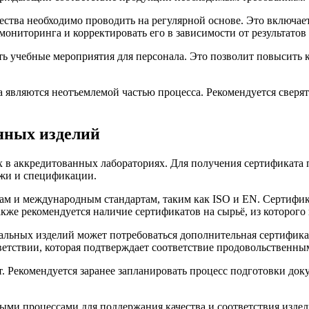
ства необходимо проводить на регулярной основе. Это включает 
ониторинга и корректировать его в зависимости от результатов
ть учебные мероприятия для персонала. Это позволит повысить 
за являются неотъемлемой частью процесса. Рекомендуется свер
яных изделий
в аккредитованных лабораториях. Для получения сертификата п
ежи и спецификации.
 и международным стандартам, таким как ISO и EN. Сертифика
Также рекомендуется наличие сертификатов на сырьё, из которог
альных изделий может потребоваться дополнительная сертификац
ветствии, которая подтверждает соответствие продовольственны
. Рекомендуется заранее запланировать процесс подготовки док
ыми процессами для поддержания качества и соответствия издели