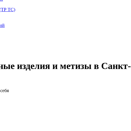
(ТР ТС)
ций
яные изделия и метизы в Санкт
себя