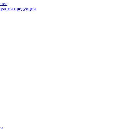
ение
страции продукции
ии