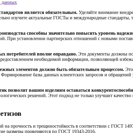
х данных
стандартов является обязательным.
Уделяйте внимание внедр
ельно изучите актуальные ГОСТы и международные стандарты, та
роизводства способны значительно повысить уровень надежн
ий. При установлении партнерских отношений с новыми поставщ
ых потребителей вполне оправдано.
Эти документы должны под
 предоставлением необходимой информации, позволяющей избеж
пежных элементов должно быть обязательным процессом.
Это 
. Формирование базы данных клиентских запросов и обращений 
стик позволит вашим изделиям оставаться конкурентоспособ
нологических решений. Этот подход не только улучшит качество 
етизов
й на прочность и трещиностойкость в соответствии с ГОСТ 1497
угие размеры проверяются по ГОСТ 19343-2016.