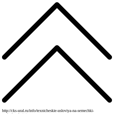
http://cks-ural.ru/info/texnicheskie-usloviya-na-semechki-