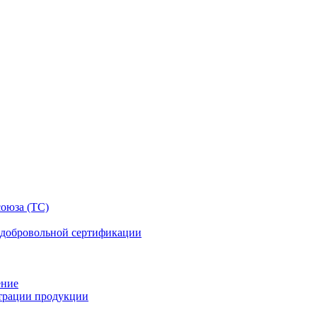
оюза (ТС)
 добровольной сертификации
ение
страции продукции