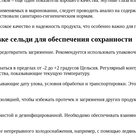
тков – еще один показатель хорошего качества. Мутные глаза ил
рименяемых в мариновании, следует проводить анализ на содерж
тствовали санитарно-гигиеническим нормам.
окое качество и надежность продукта, что особенно важно для
ке сельди для обеспечения сохранности
едотвратить загрязнение. Рекомендуется использовать упаково
ься в пределах от -2 до +2 градусов Цельсия. Регулярный конт
йства, показывающие текущую температуру.
вающие дату улова, условия обработки и транспортировки. Это
золяцией, чтобы избежать протечек и загрязнения других проду
чистой и дезинфицированной. Необходимо обеспечивать взаимное
е непрерывного холодоснабжения, например, с помощью ледяны