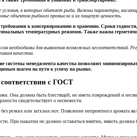
ие условия, в которых обитает рыба. Важны параметры, касающ
овье объектов рыбного промысла и их пищевую ценность.
ребования к консервированию и хранению. Сроки годности, 
имальных температурных режимов. Также важна герметичнос
ссом необходимы для выявления возможных несоответствий. Регу
тивам качества.
ение системы менеджмента качества позволяют минимизирова
димым шагом на пути к успеху на рынке.
в соответствии с ГОСТ
ожи. Она должна быть блестящей, не иметь повреждений и несмы
рхности свидетельствует о несвежести.
ез резких или затхлых нот. Появление неприятного аромата явл
ти. При нажатии не должно оставаться вмятин, мякоть должна б