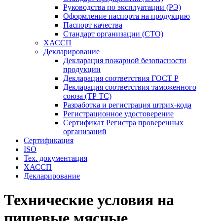
Руководства по эксплуатации (РЭ)
Оформление паспорта на продукцию
Паспорт качества
Стандарт организации (СТО)
ХАССП
Декларирование
Декларация пожарной безопасности
продукции
Декларация соответствия ГОСТ Р
Декларация соответствия таможенного
союза (ТР ТС)
Разработка и регистрация штрих-кода
Регистрационное удостоверение
Сертификат Регистра проверенных
организаций
Сертификация
ISO
Тех. документация
ХАССП
Декларирование
Технические условия на
пищевые мясные