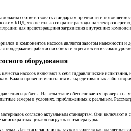
ы должны соответствовать стандартам прочности и потовщеннос
ысоким КПД, что не только сократит расходы на электроэнергию,
ьтрации для предотвращения загрязнения внутренних компонент
алов и компонентов насосов является залогом надежности и до
ля поддержания работоспособности агрегатов на высоком уровн
осного оборудования
качества насосов включают в себя гидравлические испытания, и
кам. Важно провести испытания в аккредитованных лаборатория
авления и дебиты. На этом этапе обеспечивается проверка на у
пытные замеры в условиях, приближенных к реальным. Рассматр
материалов согласно актуальным стандартам. Они включают в с
е многократных циклов нагрузок и температуры.
х средах. Для этого часто используются сольвая расплавленная 