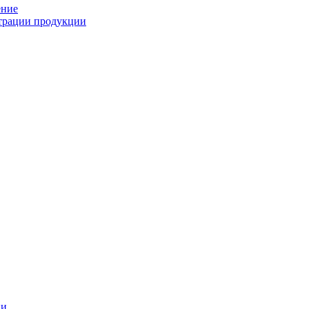
ение
страции продукции
ии