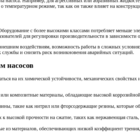
ла насоса. Например, для агрессивных или абразивных жидкосте
о температурном режиме, так как он также влияет на конструкц
Оборудование с более высокими классами потребляет меньше эле
зователей для регулировки производительности в зависимости 
 внешним воздействиям, возможность работы в сложных условия
к службы и снизить риск возникновения аварийных ситуаций.
м насосов
ться на их химической устойчивости, механических свойствах 
ь или композитные материалы, обладающие высокой коррозийной
езины, такие как нитрил или фторсодержащие резины, которые 
ых к высокой прочности на сжатие, таких как нержавеющая стал
е из материалов, обеспечивающих низкий коэффициент трения, 