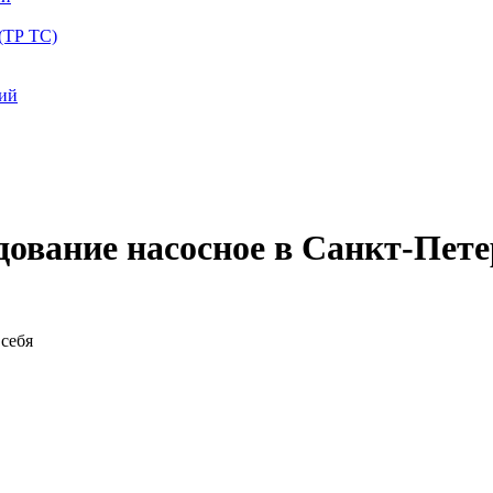
(ТР ТС)
ций
дование насосное в Санкт-Пете
себя