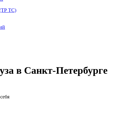
(ТР ТС)
ций
уза в Санкт-Петербурге
себя