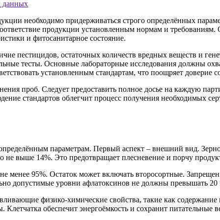
х данных
дукции необходимо придерживаться строго определённых парам
 соответствие продукции установленным нормам и требованиям.
ристики и фитосанитарное состояние.
аличие пестицидов, остаточных количеств вредных веществ и г
ельные тесты. Основные лабораторные исследования должны охв
ветствовать установленным стандартам, что поощряет доверие с
ения проб. Следует предоставить полное досье на каждую парт
юдение стандартов облегчит процесс получения необходимых се
 определённым параметрам. Первый аспект – внешний вид. Зерн
о не выше 14%. Это предотвращает плесневение и порчу продукт
 не менее 95%. Остаток может включать второсортные. Запреще
но допустимые уровни афлатоксинов не должны превышать 20 м
ливающие физико-химические свойства, такие как содержание кр
. Клетчатка обеспечит энергоёмкость и сохранит питательные ве