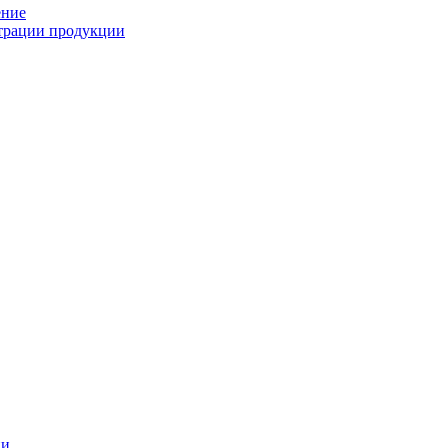
ение
страции продукции
ии