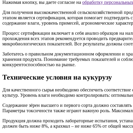
Нажимая кнопку, вы даете согласие на
обработку персональны
Для получения высококачественной сельскохозяйственной про
этапом является сертификация, которая помогает подтвердить
содержание влаги, уровень примесей, агрономические характе
Процесс сертификации включает в себя анализ образцов на н
прохождения всех этапов рекомендуется проводить предварит
микробиологических показателей. Все результаты должны соот
Заботьтесь о правильном документационном оформлении и хран
хранения продукта. Понимание требуемых показателей и собл
конкурентоспособностью на рынке.
Технические условия на кукурузу
Для качественного сырья необходимо обеспечить соответствие
культур. Уровень влаги необходимо контролировать: оптимальн
Содержание зёрен высшего и первого сорта должно составлять
Параметры токсичности также играют важную роль. Максималь
Продукция должна проходить лабораторные испытания, устанав
должен быть ниже 8%, а крахмал – не ниже 65% от общей массы