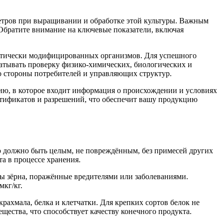
етров при выращивании и обработке этой культуры. Важным
 Обратите внимание на ключевые показатели, включая
енетически модифицированных организмов. Для успешного
атывать проверку физико-химических, биологических и
о стороны потребителей и управляющих структур.
ию, в которое входит информация о происхождении и условиях
ртификатов и разрешений, что обеспечит вашу продукцию
о должно быть целым, не повреждённым, без примесей других
а в процессе хранения.
ны зёрна, поражённые вредителями или заболеваниями.
кг/кг.
ахмала, белка и клетчатки. Для крепких сортов белок не
щества, что способствует качеству конечного продукта.