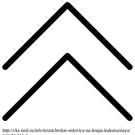
http://cks-ural.ru/info/texnicheskie-usloviya-na-krupa-kukuruznaya/