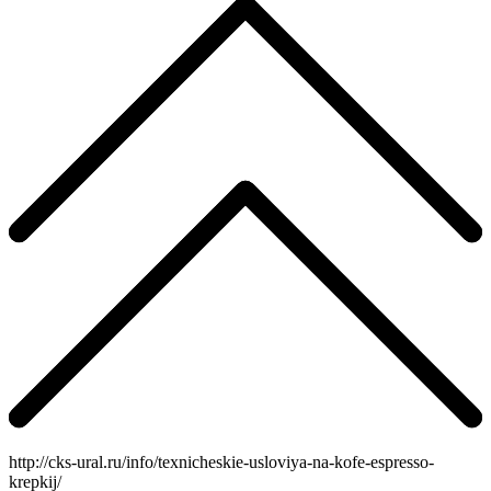
http://cks-ural.ru/info/texnicheskie-usloviya-na-kofe-espresso-
krepkij/