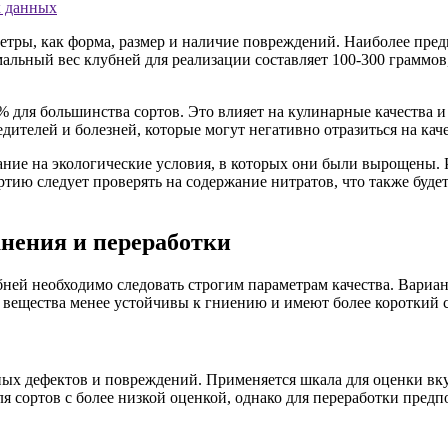
х данных
етры, как форма, размер и наличие повреждений. Наиболее пре
ьный вес клубней для реализации составляет 100-300 граммов,
 для большинства сортов. Это влияет на кулинарные качества и
ителей и болезней, которые могут негативно отразиться на кач
ание на экологические условия, в которых они были вырощены.
тию следует проверять на содержание нитратов, что также буде
нения и переработки
бней необходимо следовать строгим параметрам качества. Вариа
 вещества менее устойчивы к гниению и имеют более короткий 
х дефектов и повреждений. Применяется шкала для оценки вкуса,
я сортов с более низкой оценкой, однако для переработки пред