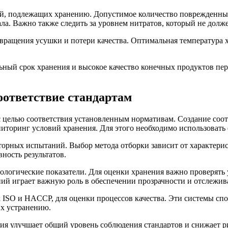
ей, подлежащих хранению. Допустимое количество поврежденны
ала. Важно также следить за уровнем нитратов, который не долже
вращения усушки и потери качества. Оптимальная температура х
ный срок хранения и высокое качество конечных продуктов пер
оответствие стандартам
 целью соответствия установленным нормативам. Создание соот
иторинг условий хранения. Для этого необходимо использовать
торных испытаний. Выбор метода отборки зависит от характерис
ность результатов.
логические показатели. Для оценки хранения важно проверять 
ний играет важную роль в обеспечении прозрачности и отслежив
к ISO и HACCP, для оценки процессов качества. Эти системы с
их устранению.
ния улучшает общий уровень соблюдения стандартов и снижает 