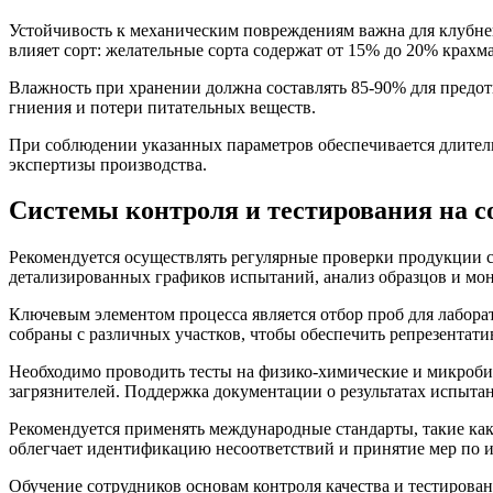
Устойчивость к механическим повреждениям важна для клубн
влияет сорт: желательные сорта содержат от 15% до 20% крахм
Влажность при хранении должна составлять 85-90% для предот
гниения и потери питательных веществ.
При соблюдении указанных параметров обеспечивается длитель
экспертизы производства.
Системы контроля и тестирования на с
Рекомендуется осуществлять регулярные проверки продукции с
детализированных графиков испытаний, анализ образцов и мон
Ключевым элементом процесса является отбор проб для лабора
собраны с различных участков, чтобы обеспечить репрезентатив
Необходимо проводить тесты на физико-химические и микробио
загрязнителей. Поддержка документации о результатах испыта
Рекомендуется применять международные стандарты, такие ка
облегчает идентификацию несоответствий и принятие мер по 
Обучение сотрудников основам контроля качества и тестирова