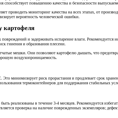
ния способствует повышению качества и безопасности выпускае
яет проводить мониторинг качества на всех этапах, от производ
изирует вероятность человеческой ошибки.
у картофеля
 повреждений и задерживать испарение влаги. Рекомендуется и
ск гниения и образования плесени.
етчатые мешки. Они позволяют картофелю дышать, что предотв
хорошую воздухопроницаемость.
°C. Это минимизирует риск прорастания и продлевает срок хран
пользования термоконтейнеров для поддержания стабильных усл
ыть реализованы в течение 3-4 месяцев. Рекомендуется избегат
твляется проверка на наличие поврежденных экземпляров; дефек