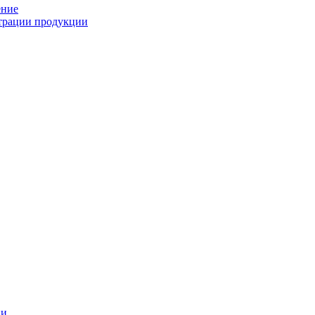
ение
страции продукции
ии