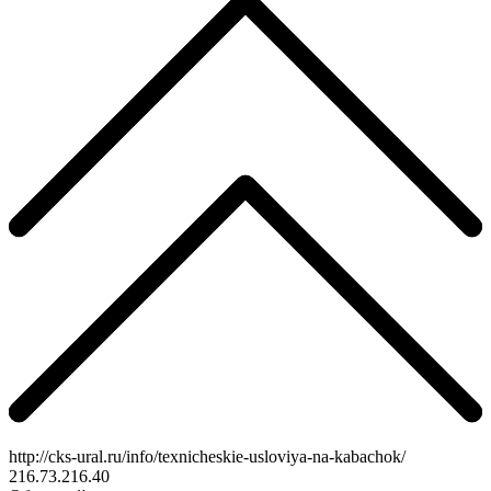
http://cks-ural.ru/info/texnicheskie-usloviya-na-kabachok/
216.73.216.40