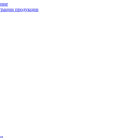
ение
страции продукции
ии