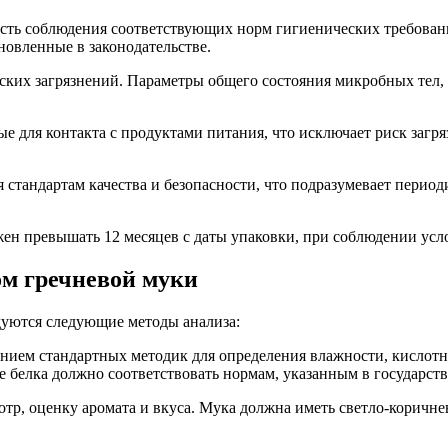
сть соблюдения соответствующих норм гигиенических требовани
овленные в законодательстве.
ких загрязнений. Параметры общего состояния микробных тел, 
е для контакта с продуктами питания, что исключает риск загря
стандартам качества и безопасности, что подразумевает перио
ен превышать 12 месяцев с даты упаковки, при соблюдении усло
ом гречневой муки
дуются следующие методы анализа:
анием стандартных методик для определения влажности, кислотн
е белка должно соответствовать нормам, указанным в государст
отр, оценку аромата и вкуса. Мука должна иметь светло-коричн