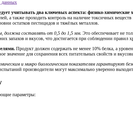
х данных
едует учитывать два ключевых аспекта: физико-химические х
лей, а также проходить контроль на наличие токсичных вещест
овни остатков пестицидов и тяжёлых металлов.
, должна составлять от 0,5 до 1,5 мм.
Это обеспечивает не тол
их запахов и вкусов, что достигается при соблюдении правил х
телями.
Продукт должен содержать не менее 10% белка, а уровен
вое значение для сохранения всех питательных свойств и вкусов
мическим и микро биологическим показателям гарантируют безо
испытаний производители могут максимально уверенно выходить
у
ующие параметры: