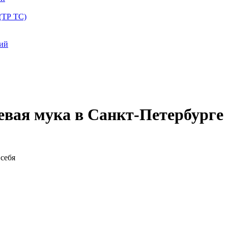
(ТР ТС)
ций
евая мука в Санкт-Петербурге
себя