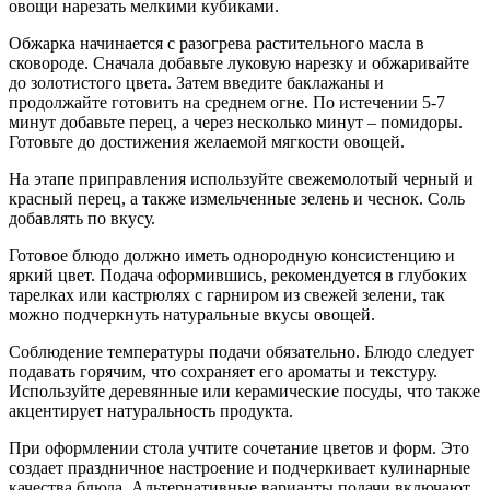
овощи нарезать мелкими кубиками.
Обжарка начинается с разогрева растительного масла в
сковороде. Сначала добавьте луковую нарезку и обжаривайте
до золотистого цвета. Затем введите баклажаны и
продолжайте готовить на среднем огне. По истечении 5-7
минут добавьте перец, а через несколько минут – помидоры.
Готовьте до достижения желаемой мягкости овощей.
На этапе приправления используйте свежемолотый черный и
красный перец, а также измельченные зелень и чеснок. Соль
добавлять по вкусу.
Готовое блюдо должно иметь однородную консистенцию и
яркий цвет. Подача оформившись, рекомендуется в глубоких
тарелках или кастрюлях с гарниром из свежей зелени, так
можно подчеркнуть натуральные вкусы овощей.
Соблюдение температуры подачи обязательно. Блюдо следует
подавать горячим, что сохраняет его ароматы и текстуру.
Используйте деревянные или керамические посуды, что также
акцентирует натуральность продукта.
При оформлении стола учтите сочетание цветов и форм. Это
создает праздничное настроение и подчеркивает кулинарные
качества блюда. Альтернативные варианты подачи включают