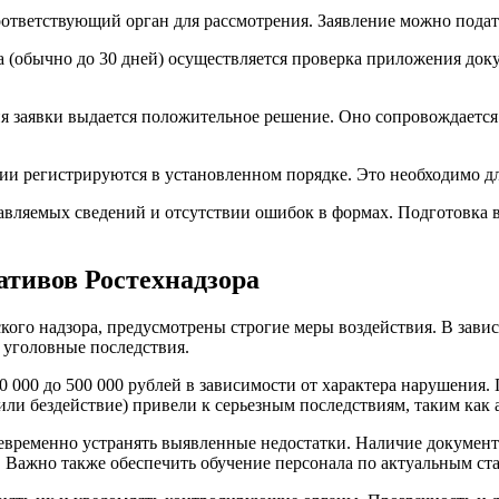
ответствующий орган для рассмотрения. Заявление можно подать
а (обычно до 30 дней) осуществляется проверка приложения до
ия заявки выдается положительное решение. Оно сопровождает
и регистрируются в установленном порядке. Это необходимо дл
авляемых сведений и отсутствии ошибок в формах. Подготовка вс
ативов Ростехнадзора
кого надзора, предусмотрены строгие меры воздействия. В зав
 уголовные последствия.
0 000 до 500 000 рублей в зависимости от характера нарушения
 (или бездействие) привели к серьезным последствиям, таким как
оевременно устранять выявленные недостатки. Наличие докуме
 Важно также обеспечить обучение персонала по актуальным ста