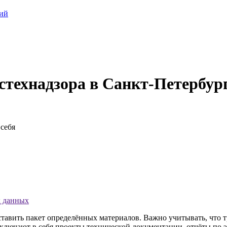
ций
стехнадзора в Санкт-Петербур
себя
х данных
авить пакет определённых материалов. Важно учитывать, что т
ключают в себя проекты технической документации, отчёты по э