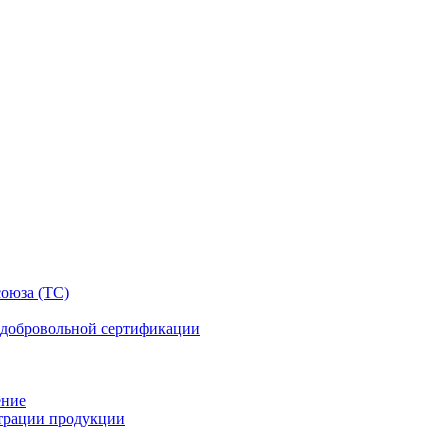
оюза (ТС)
 добровольной сертификации
ение
страции продукции