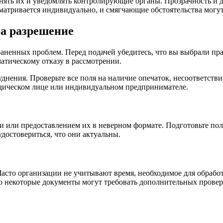
ять их и уведомлять контролирующие органы. Прозрачность и д
матривается индивидуально, и смягчающие обстоятельства могут
на разрешение
раненных проблем. Перед подачей убедитесь, что вы выбрали пр
атическому отказу в рассмотрении.
днения. Проверьте все поля на наличие опечаток, несоответств
дическом лице или индивидуальном предпринимателе.
или предоставлением их в неверном формате. Подготовьте полн
достовериться, что они актуальны.
асто организации не учитывают время, необходимое для обработ
о некоторые документы могут требовать дополнительных провер